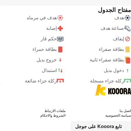
مفتاح الجدول
هدف
هدف في مرماه
صناعة هدف
إصابة
إيقاف
حكم ڤار
بطاقة صفراء
بطاقة حمراء
بطاقة صفراء ثانية
خروج بديل
دخول بديل
استبدال
ركلة جزاء مسجلة
ركلة جزاء ضائعة
اتصل بنا
ملفات الارتباط
سياسة الخصوصية
الشروط والاحكام
تابع Kooora على جوجل