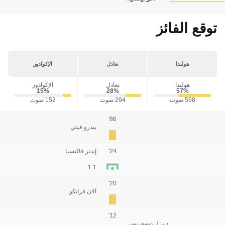
توقع الفائز
هولندا
تعادل
الإكوادور
هولندا
تعادل
الإكوادور
15‎%‎
28‎%‎
57‎%‎
598 صوت
294 صوت
152 صوت
86'
بيدرو فيتي
24'
إيدنر فالنسيا
1:1
20'
آلان فرانكو
12'
دينزل دومفريس