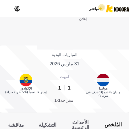
مباشر
إعلان
المباريات الودية
31 مارس 2026
انتهت
1
1
هولندا
الإكوادور
وليان باتشو (3' هدف في
إيدنر فالنسيا (24' ضربة جزاء)
مرماه)
استراحة
1-1
الأحداث
المُلخص
التشكيلة
مناقشة
الرئيسية