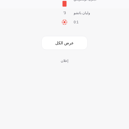
وليان باتشو
3'
1:0
عرض الكل
إعلان