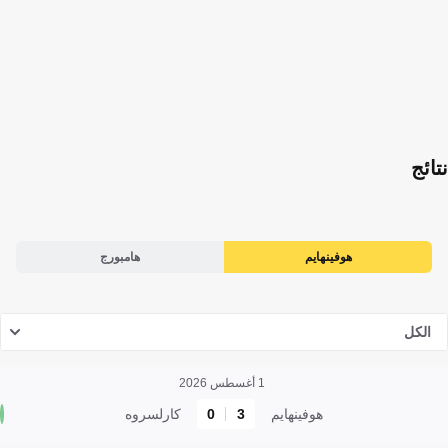
نتائج
هوفينهايم
هامبورج
الكل
1 أغسطس 2026
هوفينهايم
3
0
كارلسروه