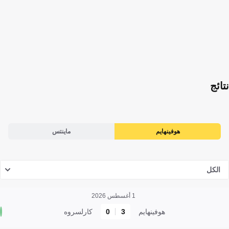
نتائج
هوفينهايم
ماينتس
الكل
1 أغسطس 2026
هوفينهايم
3
0
كارلسروه