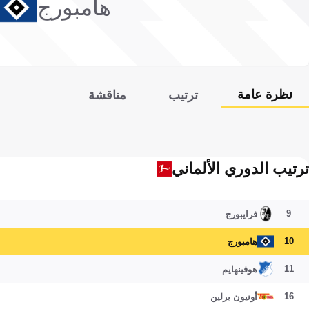
هامبورج
نظرة عامة
ترتيب
مناقشة
ترتيب الدوري الألماني
9
فرايبورج
10
هامبورج
11
هوفينهايم
16
أونيون برلين