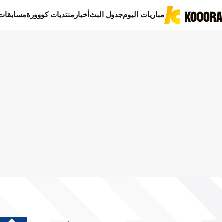
مباريات اليوم
جدول البث
أخبار
منتديات كووورة
مسابقات