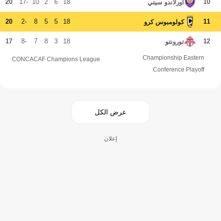
20
-17
10
2
6
18
10
أورلاندو سيتي
20
-2
8
5
5
18
11
كولومبوس كرو
17
-8
7
8
3
18
12
تورونتو
Championship Eastern
CONCACAF Champions League
Conference Playoff
عرض الكل
إعلان