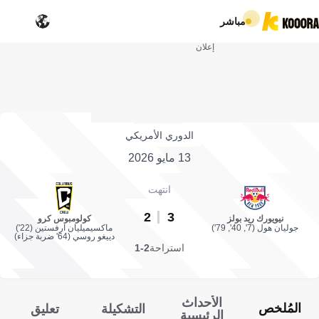
مباشر
إعلان
الدوري الأمريكي
13 مايو 2026
انتهت
2
3
نيويورك ريد بولز
كولومبوس كرو
جوليان هول (7', 40', 79')
ماكسيميليان ارفستين (22')
دييغو روسي (64' ضربة جزاء)
استراحة
2-1
الأحداث
المُلخص
التشكيلة
تعليق
الرئيسية