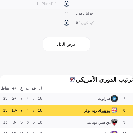
H. Picard
1:1
جوليان هول
7'
كيد كويل
1:0
عرض الكل
ترتيب الدوري الأمريكي
ل
ف
ت
خ
+/-
نقاط
25
+2
7
4
7
18
7
شارلوت
25
-10
7
4
7
18
8
نيويورك ريد بولز
23
-3
5
8
5
18
9
دي سي يونايتد