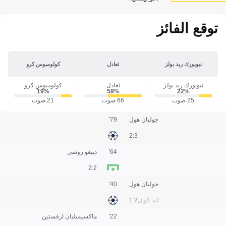
توقع الفائز
نيويورك ريد بولز
تعادل
كولومبوس كرو
نيويورك ريد بولز
تعادل
كولومبوس كرو
19‎%‎
59‎%‎
22‎%‎
25 صوت
66 صوت
21 صوت
جوليان هول
79'
3:2
64'
دييغو روسي
2:2
جوليان هول
40'
كيد كويل
2:1
22'
ماكسيميليان ارفستين