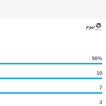
نيوم
56‎%‎
10
7
3