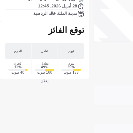
28 أبريل 2026, 12:45
مدينة الملك خالد الرياضية
توقع الفائز
نيوم
تعادل
الحزم
نيوم
تعادل
الحزم
12‎%‎
49‎%‎
39‎%‎
133 صوت
166 صوت
40 صوت
إعلان