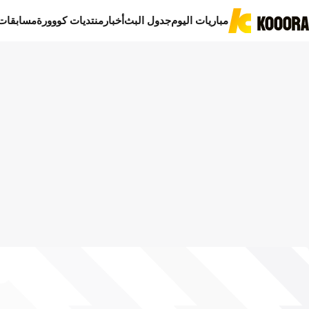
مباريات اليوم
جدول البث
أخبار
منتديات كووورة
مسابقات