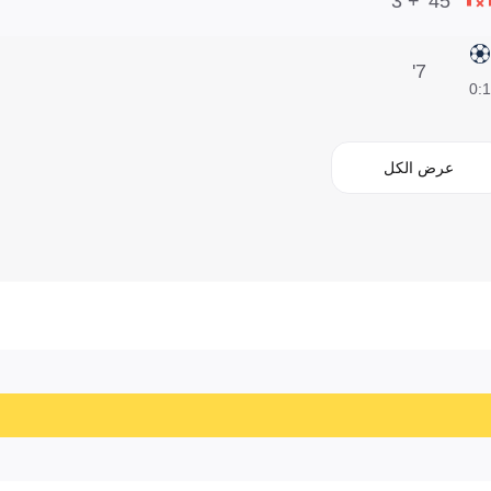
45' + 3'
7'
1:0
عرض الكل