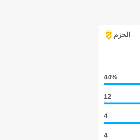
الحزم
44‎%‎
12
4
4