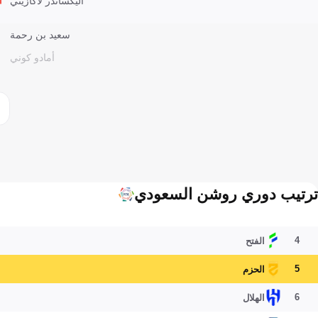
أليكساندر لاكازيتي
سعيد بن رحمة
أمادو كوني
ترتيب دوري روشن السعودي
4
الفتح
5
الحزم
6
الهلال