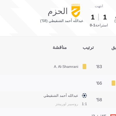
انتهت
الحزم
1
1
عبدالله أحمد الشنقيطي (58')
استراحة
1-0
يق
ترتيب
مناقشة
83'
A. Al-Shamrani
66'
عبدالله أحمد الشنقيطي
58'
1:1
روسيير لوريينتز