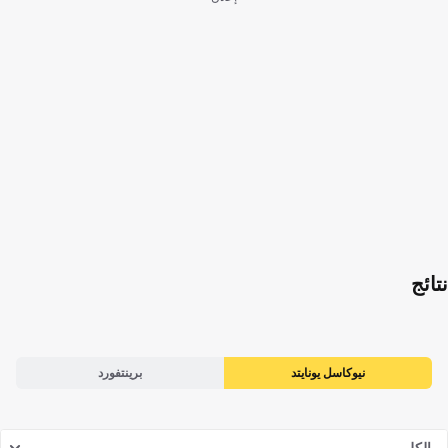
نتائج
نيوكاسل يونايتد
برينتفورد