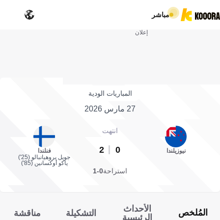
مباشر
إعلان
المباريات الودية
27 مارس 2026
انتهت
2
0
نيوزيلندا
فنلندا
جويل بروهيانبالو (25')
ياكو أوكسانين (85')
استراحة
0-1
الأحداث
المُلخص
التشكيلة
مناقشة
الرئيسية