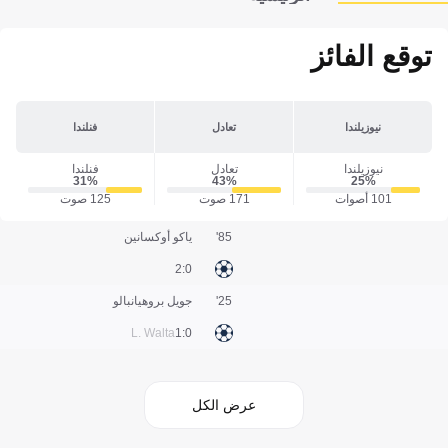
توقع الفائز
نيوزيلندا
تعادل
فنلندا
نيوزيلندا
تعادل
فنلندا
31‎%‎
43‎%‎
25‎%‎
101 أصوات
171 صوت
125 صوت
85'
ياكو أوكسانين
0:2
25'
جويل بروهيانبالو
L. Walta
0:1
عرض الكل