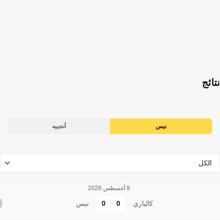
نتائج
نيس
أنجييه
الكل
8 أغسطس 2026
كالياري
0
0
نيس