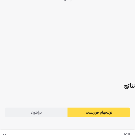
نتائج
نوتنجهام فوريست
برايتون