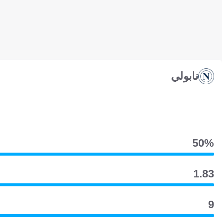
نابولي
50‎%‎
1.83
9