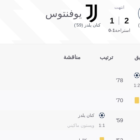
انتهت
يوفنتوس
1
2
كنان يلدز (59')
استراحة
1-0
يق
ترتيب
مناقشة
78'
2:1
70'
كنان يلدز
59'
1:1
ويستون ماكيني