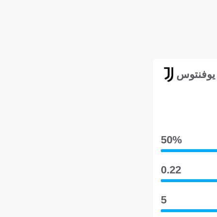
يوفنتوس
50‎%‎
0.22
5