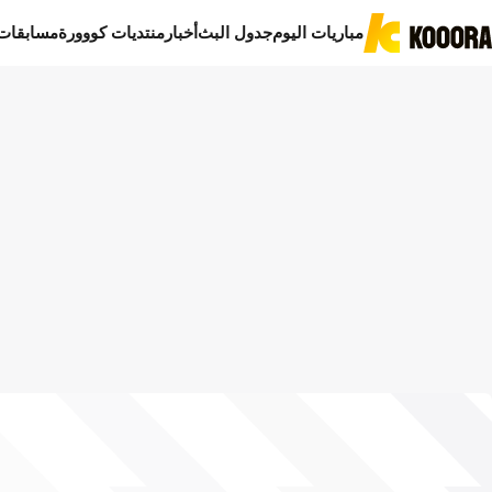
مباريات اليوم
جدول البث
أخبار
منتديات كووورة
مسابقات