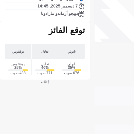
7 ديسمبر 2025, 14:45
دييجو أرماندو مارادونا
توقع الفائز
نابولي
تعادل
يوفنتوس
نابولي
تعادل
يوفنتوس
25‎%‎
40‎%‎
35‎%‎
676 صوت
771 صوت
488 صوت
إعلان