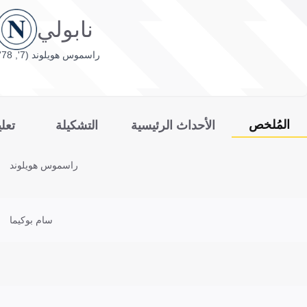
نابولي
راسموس هويلوند (7', 78')
المُلخص
الأحداث الرئيسية
التشكيلة
تعل
راسموس هويلوند
سام بوكيما