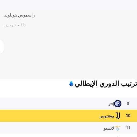
راسموس هويلوند
دافيد نيريس
ترتيب الدوري الإيطالي
9
إنتر
10
يوفنتوس
11
لاتسيو