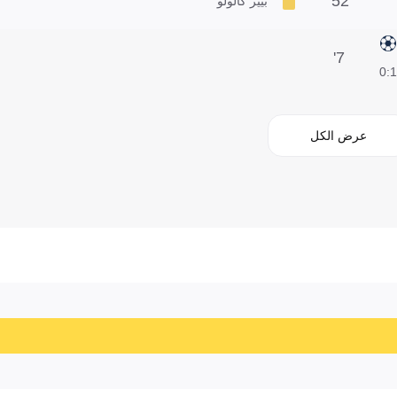
52'
بيير كالولو
7'
1:0
عرض الكل