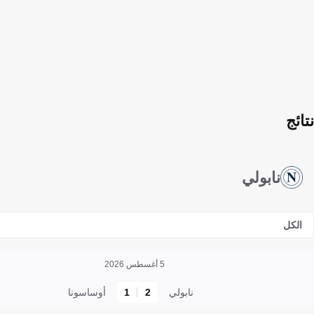
نتائج
نابولي
الكل
5 أغسطس 2026
نابولي
2
1
أوساسونا