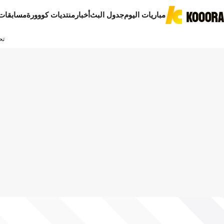
مباريات اليوم
جدول البث
أخبار
منتديات كووورة
مسابقات
تح