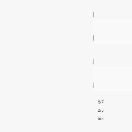
8/7
2/5
5/5