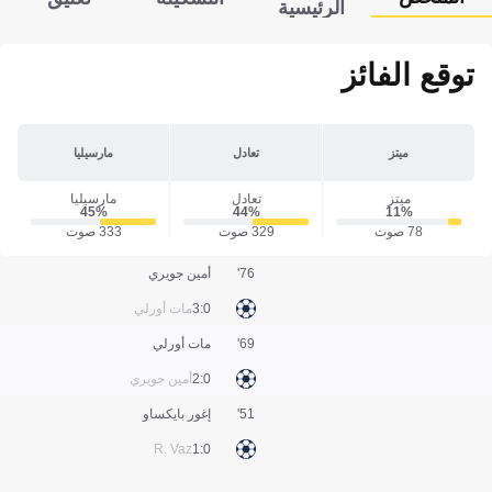
الرئيسية
توقع الفائز
ميتز
تعادل
مارسيليا
ميتز
تعادل
مارسيليا
45‎%‎
44‎%‎
11‎%‎
78 صوت
329 صوت
333 صوت
76'
أمين جويري
0:3
مات أورلي
69'
مات أورلي
0:2
أمين جويري
51'
إغور بايكساو
R. Vaz
0:1