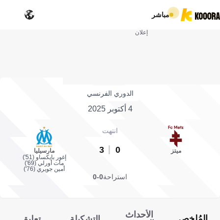
مباشر
إعلان
الدوري الفرنسي
4 أكتوبر 2025
انتهت
3
0
ميتز
مارسيليا
إغور بايكساو (51')
مات أورلي (69')
أمين جويري (76')
استراحة
0-0
الأحداث
المُلخص
التشكيلة
تعليق