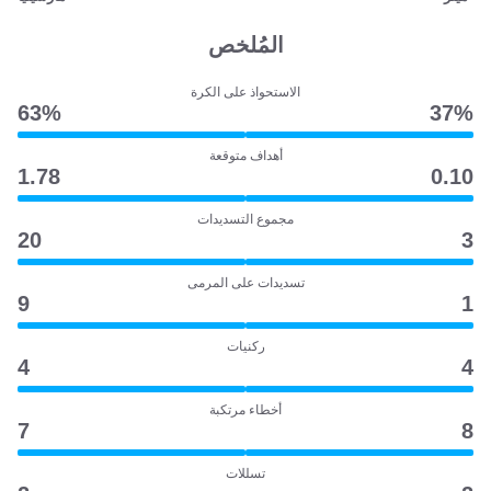
المُلخص
الاستحواذ على الكرة
63‎%‎
37‎%‎
أهداف متوقعة
1.78
0.10
مجموع التسديدات
20
3
تسديدات على المرمى
9
1
ركنيات
4
4
أخطاء مرتكبة
7
8
تسللات