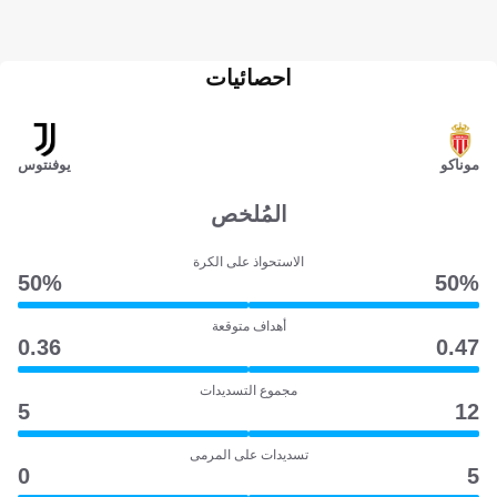
احصائيات
موناكو
يوفنتوس
المُلخص
الاستحواذ على الكرة
50‎%‎
50‎%‎
أهداف متوقعة
0.36
0.47
مجموع التسديدات
5
12
تسديدات على المرمى
0
5