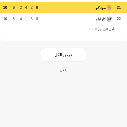
10
-6
2
4
2
8
21
موناكو
10
-8
4
1
3
8
22
كاراباج
التأهل إلى دور الـ 16
عرض الكل
إعلان