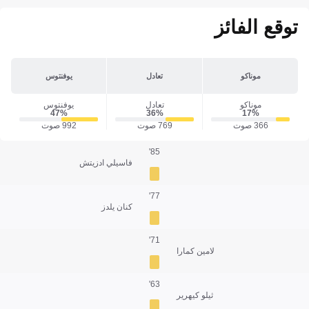
توقع الفائز
موناكو
تعادل
يوفنتوس
موناكو
تعادل
يوفنتوس
47‎%‎
36‎%‎
17‎%‎
366 صوت
769 صوت
992 صوت
85'
فاسيلي ادزيتش
77'
كنان يلدز
71'
لامين كمارا
63'
ثيلو كيهرير