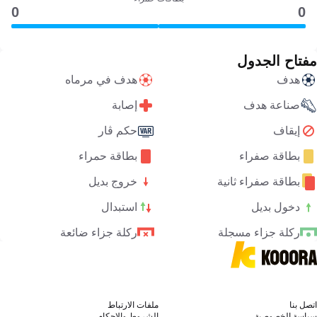
0
0
مفتاح الجدول
هدف
هدف في مرماه
صناعة هدف
إصابة
إيقاف
حكم ڤار
بطاقة صفراء
بطاقة حمراء
بطاقة صفراء ثانية
خروج بديل
دخول بديل
استبدال
ركلة جزاء مسجلة
ركلة جزاء ضائعة
اتصل بنا
ملفات الارتباط
سياسة الخصوصية
الشروط والاحكام