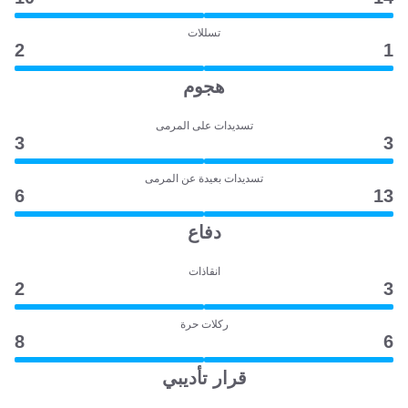
تسللات
2
1
هجوم
تسديدات على المرمى
3
3
تسديدات بعيدة عن المرمى
6
13
دفاع
انقاذات
2
3
ركلات حرة
8
6
قرار تأديبي