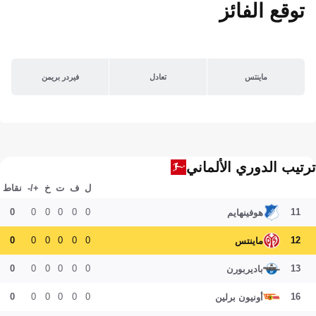
توقع الفائز
ماينتس
تعادل
فيردر بريمن
ترتيب الدوري الألماني
ل
ف
ت
خ
+/-
نقاط
0
0
0
0
0
0
11
هوفينهايم
0
0
0
0
0
0
12
ماينتس
0
0
0
0
0
0
13
باديربورن
0
0
0
0
0
0
16
أونيون برلين