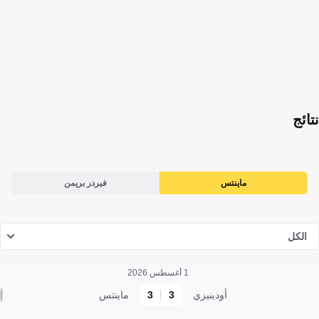
نتائج
ماينتس
فيردر بريمن
الكل
1 أغسطس 2026
أودينيزي
3
3
ماينتس