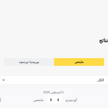
نتائج
ماينتس
بوروسيا دورتموند
الكل
1 أغسطس 2026
أودينيزي
3
3
ماينتس