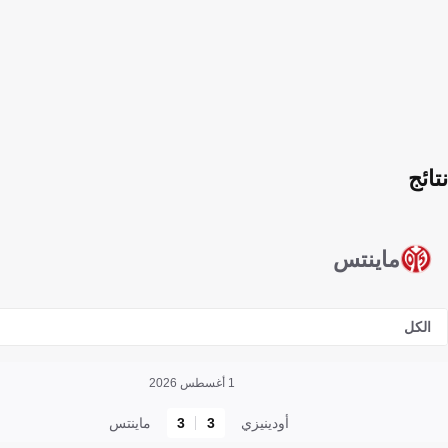
نتائج
ماينتس
الكل
1 أغسطس 2026
أودينيزي
3
3
ماينتس