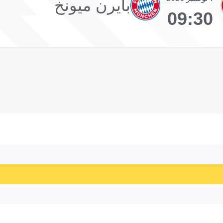
بايرن ميونخ
09:30