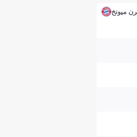
رن ميونخ