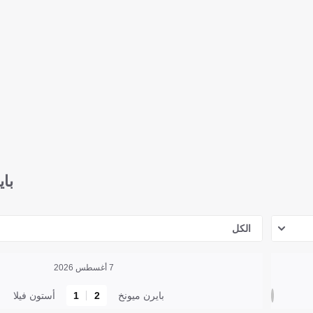
باي
الكل
7 أغسطس 2026
بايرن ميونخ
2
1
أستون فيلا