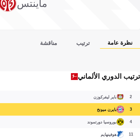
ماينتس
نظرة عامة
ترتيب
مناقشة
ترتيب الدوري الألماني
2
باير ليفركوزن
3
بايرن ميونخ
4
بوروسيا دورتموند
11
هوفينهايم