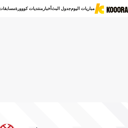
مباريات اليوم
جدول البث
أخبار
منتديات كووورة
مسابقات