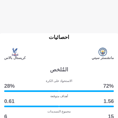
احصائيات
مانشستر سيتي
كريستال بالاس
المُلخص
الاستحواذ على الكرة
28‎%‎
72‎%‎
أهداف متوقعة
0.61
1.56
مجموع التسديدات
6
15