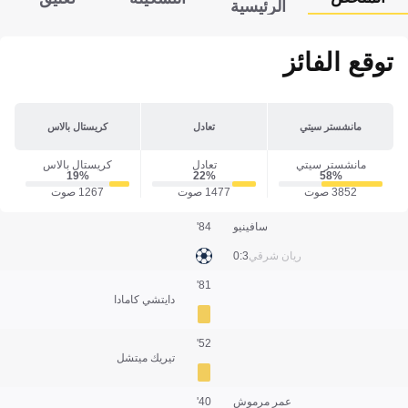
الرئيسية
توقع الفائز
مانشستر سيتي
تعادل
كريستال بالاس
مانشستر سيتي
تعادل
كريستال بالاس
19‎%‎
22‎%‎
58‎%‎
3852 صوت
1477 صوت
1267 صوت
سافينيو
84'
ريان شرقي
3:0
81'
دايتشي كامادا
52'
تيريك ميتشل
عمر مرموش
40'