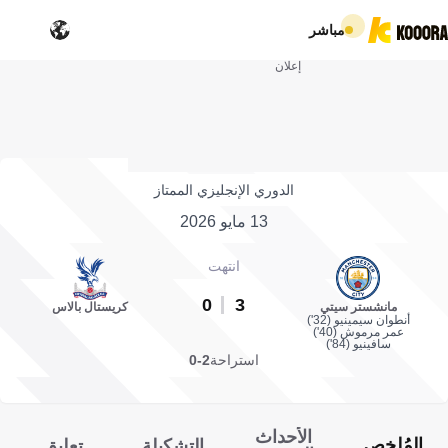
مباشر
إعلان
الدوري الإنجليزي الممتاز
13 مايو 2026
انتهت
0
3
مانشستر سيتي
كريستال بالاس
أنطوان سيمينيو (32')
عمر مرموش (40')
سافينيو (84')
استراحة
2-0
الأحداث
المُلخص
التشكيلة
تعليق