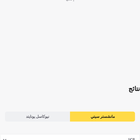
نتائج
مانشستر سيتي
نيوكاسل يونايتد