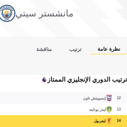
مانشستر سيتي
نظرة عامة
ترتيب
مناقشة
ترتيب الدوري الإنجليزي الممتاز
12
إبسويتش تاون
13
ليدز يونايتد
14
ليفربول