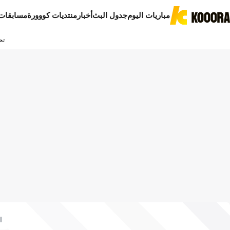
مباريات اليوم
جدول البث
أخبار
منتديات كووورة
مسابقات
تح
ا