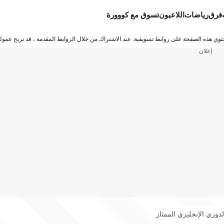
فرق
رياضات
اللاعبون
تسوق مع كووورة
توي هذه الصفحة على روابط تسويقية. عند الاشتراك من خلال الروابط المقدمة ، قد نربح عمولة
إعلان
لدوري الإنجليزي الممتاز