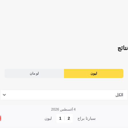
نتائج
ليون
لو مان
الكل
4 أغسطس 2026
سبارتا براج
2
1
ليون