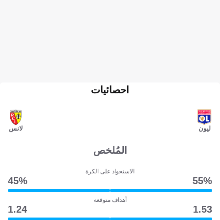
احصائيات
ليون
لانس
المُلخص
الاستحواذ على الكرة
45‎%‎
55‎%‎
أهداف متوقعة
1.24
1.53