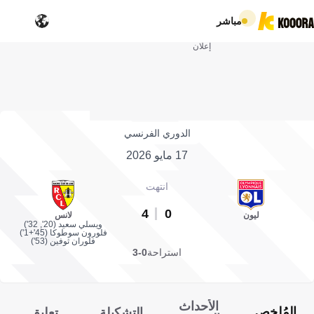
مباشر
إعلان
الدوري الفرنسي
17 مايو 2026
انتهت
4
0
ليون
لانس
ويسلي سعيد (20', 32')
فلورون سوطوكا (45'+1')
فلوران ثوفين (53')
استراحة
0-3
الأحداث
المُلخص
التشكيلة
تعليق