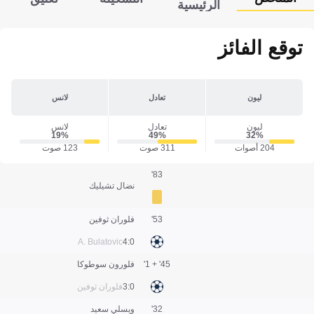
الرئيسية
توقع الفائز
ليون
تعادل
لانس
ليون
تعادل
لانس
19‎%‎
49‎%‎
32‎%‎
204 أصوات
311 صوت
123 صوت
83'
نضال تشيليك
53'
فلوران ثوفين
A. Bulatovic
0:4
45' + 1'
فلورون سوطوكا
0:3
فلوران ثوفين
32'
ويسلي سعيد