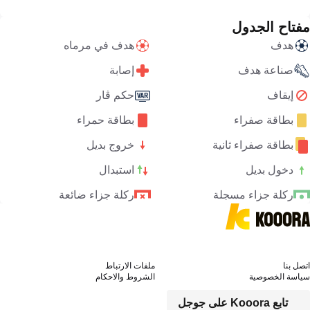
مفتاح الجدول
هدف
هدف في مرماه
صناعة هدف
إصابة
إيقاف
حكم ڤار
بطاقة صفراء
بطاقة حمراء
بطاقة صفراء ثانية
خروج بديل
دخول بديل
استبدال
ركلة جزاء مسجلة
ركلة جزاء ضائعة
اتصل بنا
ملفات الارتباط
سياسة الخصوصية
الشروط والاحكام
تابع Kooora على جوجل