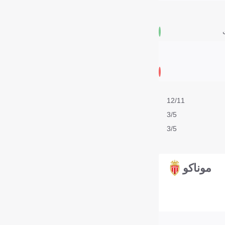
12/11
3/5
3/5
موناكو