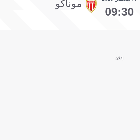
موناكو
09:30
إعلان