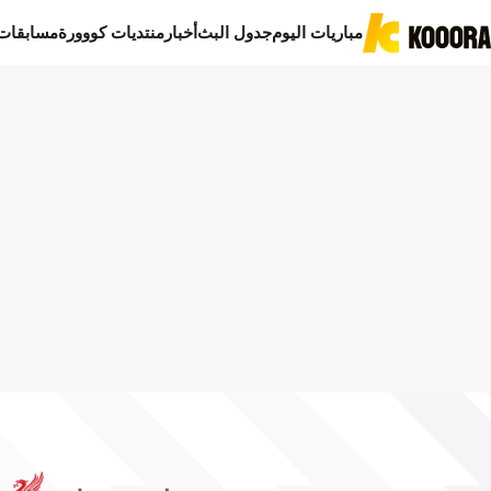
مباريات اليوم
جدول البث
أخبار
منتديات كووورة
مسابقات