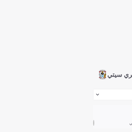
ري سيتي
ي