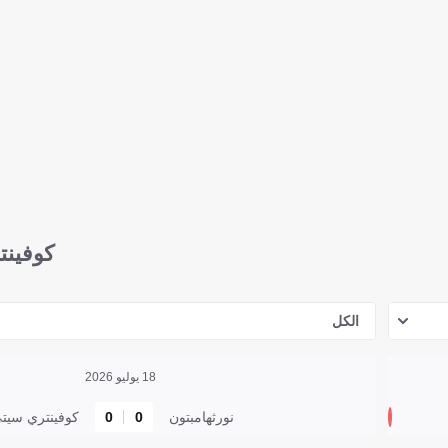
كوفينت
الكل
18 يوليو 2026
نورثهامبتون
0
0
كوفينتري سيت