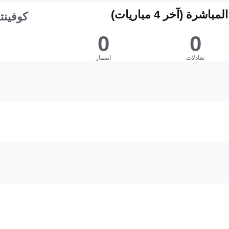
شرة (آخر 4 مباريات)
كوفينت
0
0
تعادلات
انتصار