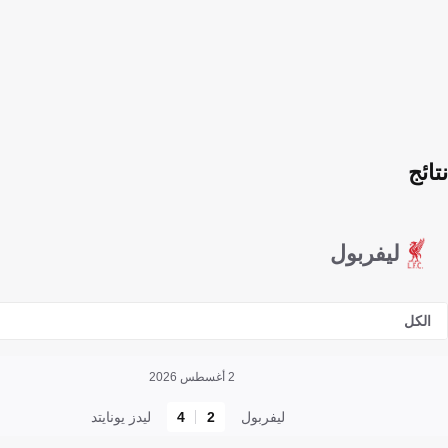
نتائج
ليفربول
الكل
2 أغسطس 2026
ليفربول
2
4
ليدز يونايتد