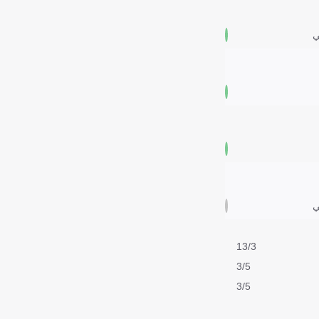
ي
ي
13/3
3/5
3/5