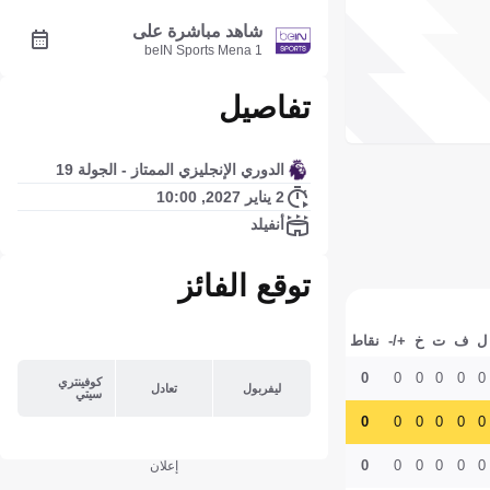
شاهد مباشرة على
beIN Sports Mena 1
تفاصيل
الدوري الإنجليزي الممتاز - الجولة 19
2 يناير 2027, 10:00
أنفيلد
توقع الفائز
ل
ف
ت
خ
+/-
نقاط
0
0
0
0
0
0
كوفينتري
ليفربول
تعادل
سيتي
0
0
0
0
0
0
0
0
0
0
0
0
إعلان