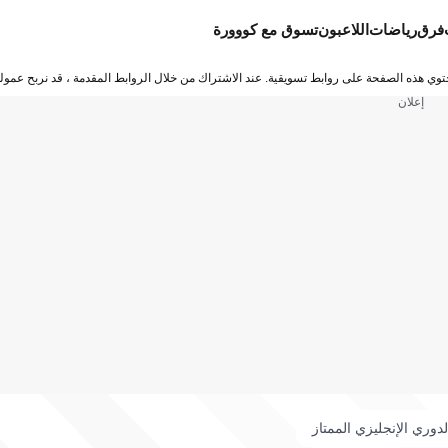
فرق
رياضات
اللاعبون
تسوق مع كووورة
توي هذه الصفحة على روابط تسويقية. عند الاشتراك من خلال الروابط المقدمة ، قد نربح عمولة
إعلان
لدوري الإنجليزي الممتاز