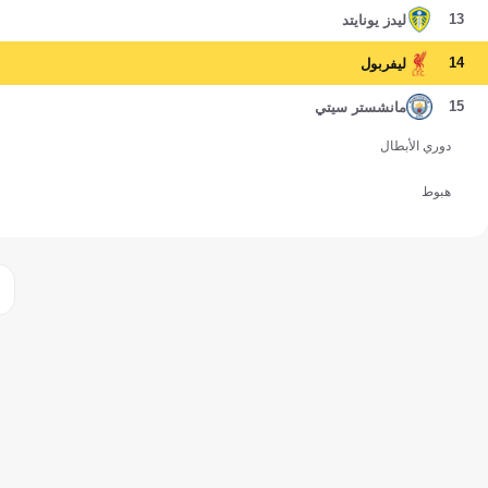
13
ليدز يونايتد
14
ليفربول
15
مانشستر سيتي
دوري الأبطال
هبوط