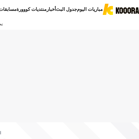
مباريات اليوم
جدول البث
أخبار
منتديات كووورة
مسابقات
تح
ا