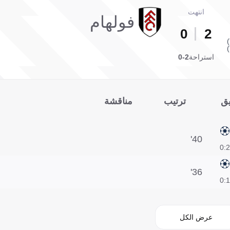
انتهت
فولهام
0
2
استراحة
2-0
يق
ترتيب
مناقشة
40'
2:0
36'
1:0
عرض الكل