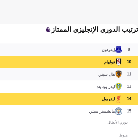
ترتيب الدوري الإنجليزي الممتاز
9
إيفرتون
10
فولهام
11
هال سيتي
13
ليدز يونايتد
14
ليفربول
15
مانشستر سيتي
دوري الأبطال
هبوط