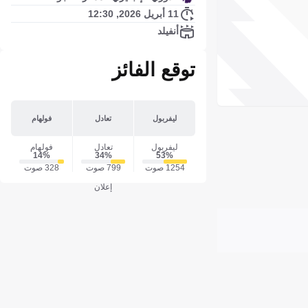
11 أبريل 2026, 12:30
أنفيلد
توقع الفائز
ليفربول
تعادل
فولهام
ليفربول
تعادل
فولهام
14‎%‎
34‎%‎
53‎%‎
1254 صوت
799 صوت
328 صوت
إعلان