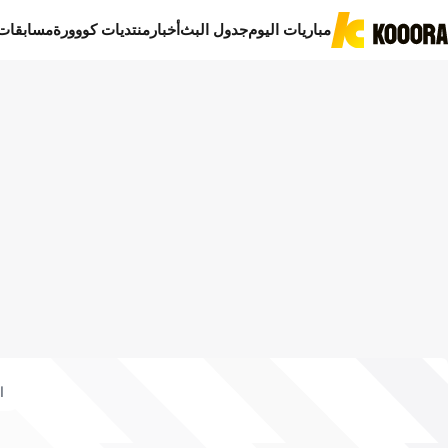
مباريات اليوم
جدول البث
أخبار
منتديات كووورة
مسابقات
ا