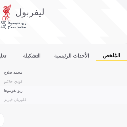
ليفربول
ريو نغوموها (36')
محمد صلاح (40')
المُلخص
الأحداث الرئيسية
التشكيلة
تعل
محمد صلاح
كودي جاكبو
ريو نغوموها
فلوريان فيرتز