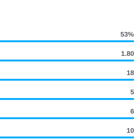
53‎%‎
1.80
18
5
6
10