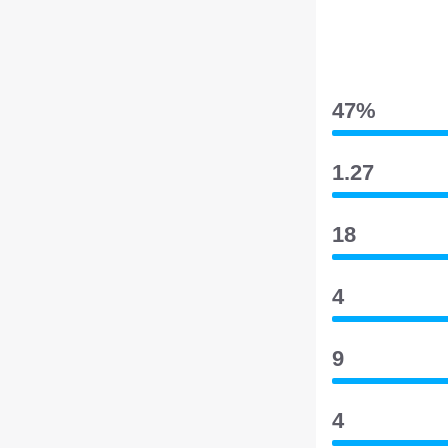
47‎%‎
1.27
18
4
9
4