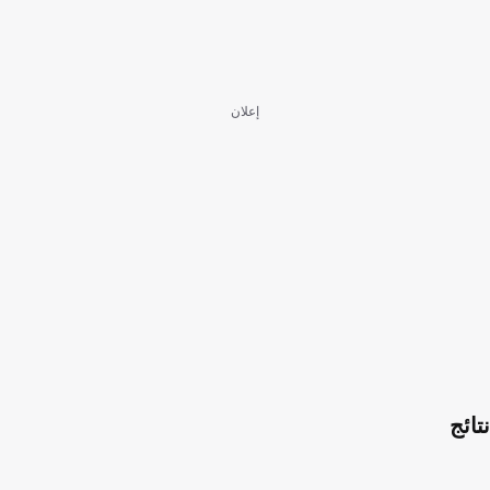
إعلان
نتائج