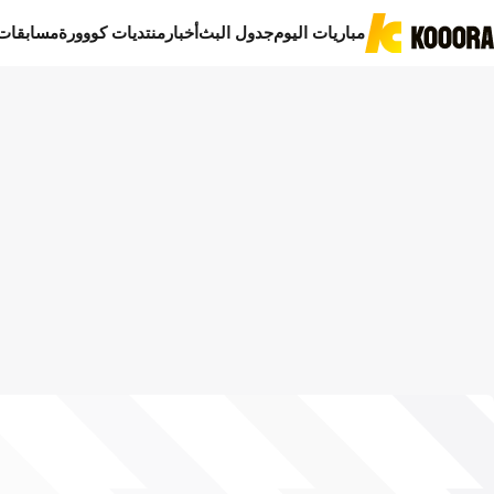
مباريات اليوم
جدول البث
أخبار
منتديات كووورة
مسابقات