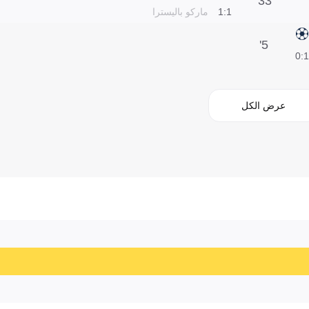
33'
1:1
ماركو باليسترا
5'
1:0
عرض الكل