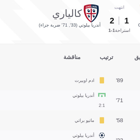
انتهت
كالياري
2
1
G
أندريا بيلوتي (33', 71' ضربة جزاء)
استراحة
1-1
يق
ترتيب
مناقشة
89'
ادم اوبيرت
أندريا بيلوتي
71'
1:2
58'
ماتيو براتي
أندريا بيلوتي