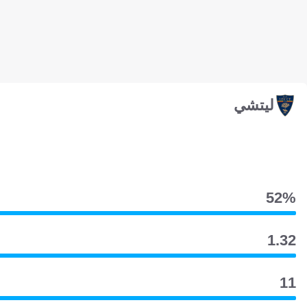
ليتشي
52‎%‎
1.32
11