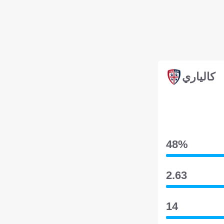
كالياري
48‎%‎
2.63
14