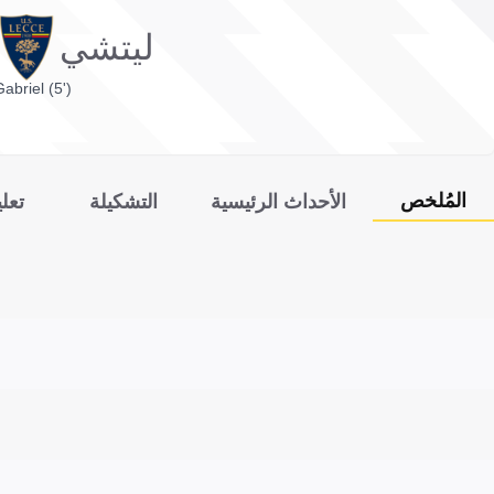
ليتشي
abriel (5')
المُلخص
الأحداث الرئيسية
التشكيلة
تعل