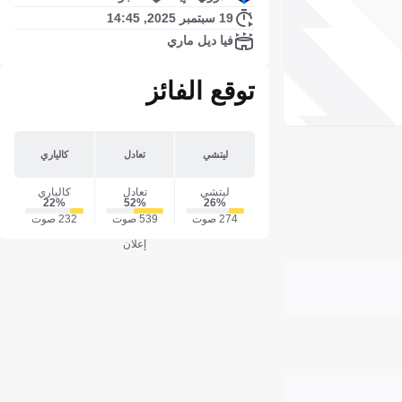
19 سبتمبر 2025, 14:45
فيا ديل ماري
توقع الفائز
ليتشي
تعادل
كالياري
ليتشي
تعادل
كالياري
22‎%‎
52‎%‎
26‎%‎
274 صوت
539 صوت
232 صوت
إعلان