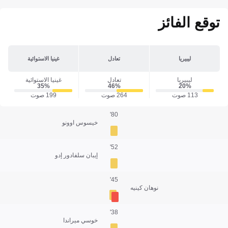
توقع الفائز
ليبيريا
تعادل
غينيا الاستوائية
ليبيريا
تعادل
غينيا الاستوائية
35‎%‎
46‎%‎
20‎%‎
113 صوت
264 صوت
199 صوت
80'
خيسوس اوونو
52'
إيبان سلفادور إدو
45'
نوهان كينيه
38'
خوسي ميراندا