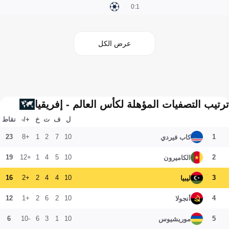
1:0
عرض الكل
ترتيب التصفيات المؤهلة لكأس العالم - إفريقيا
ل
ف
ت
خ
+/-
نقاط
23
+8
1
2
7
10
1
كاب فيردي
19
+12
1
4
5
10
2
الكاميرون
16
+2
2
4
4
10
3
ليبيا
12
+1
2
6
2
10
4
أنجولا
6
-10
6
3
1
10
5
موريشيوس