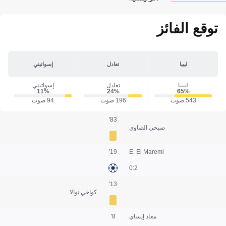
توقع الفائز
ليبيا
تعادل
إسواتيني
ليبيا
تعادل
إسواتيني
11‎%‎
24‎%‎
65‎%‎
543 صوت
196 صوت
94 صوت
83'
صبحي الضاوي
19'
E. El Maremi
2:0
13'
كواخي توالا
معاذ إيساي
8'