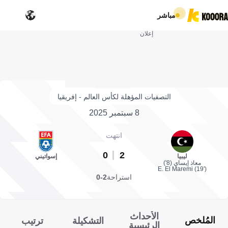
مباشر
إعلان
التصفيات المؤهلة لكأس العالم - إفريقيا
8 سبتمبر 2025
انتهت
0
2
ليبيا
إسواتيني
معاذ إيساي (8')
E. El Maremi (19')
استراحة
2-0
الأحداث
المُلخص
التشكيلة
ترتيب
الرئيسية