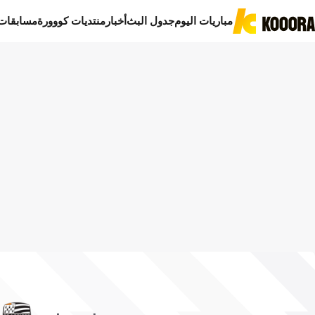
مباريات اليوم
جدول البث
أخبار
منتديات كووورة
مسابقات