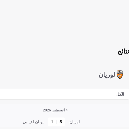
نتائج
لوريان
الكل
4 أغسطس 2026
لوريان
5
1
يو ان اف بي