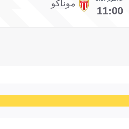
موناكو
11:00