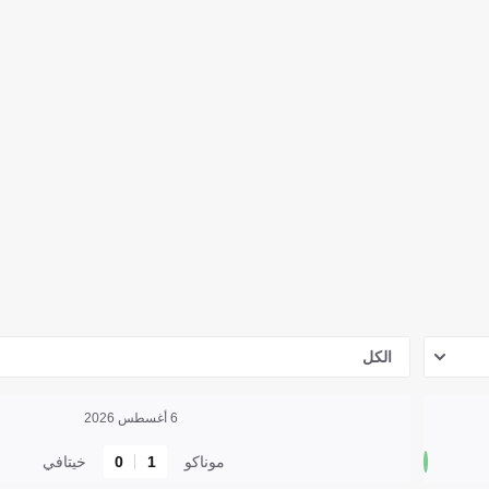
الكل
6 أغسطس 2026
موناكو
1
0
خيتافي