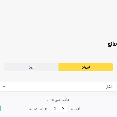
نتائج
لوريان
ليون
الكل
4 أغسطس 2026
لوريان
5
1
يو ان اف بي