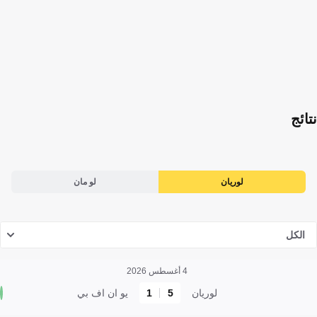
نتائج
لوريان
لو مان
الكل
4 أغسطس 2026
لوريان
5
1
يو ان اف بي