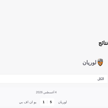
نتائج
لوريان
الكل
4 أغسطس 2026
لوريان
5
1
يو ان اف بي