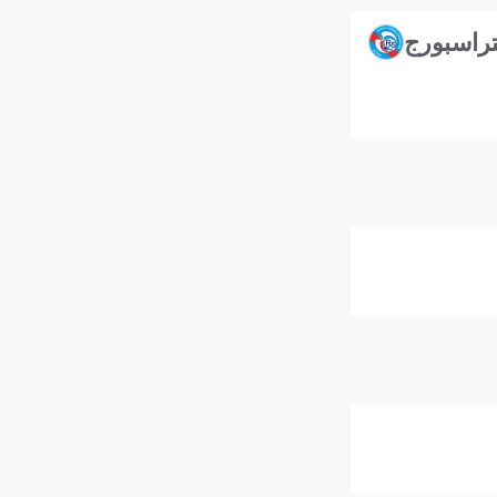
راسبورج