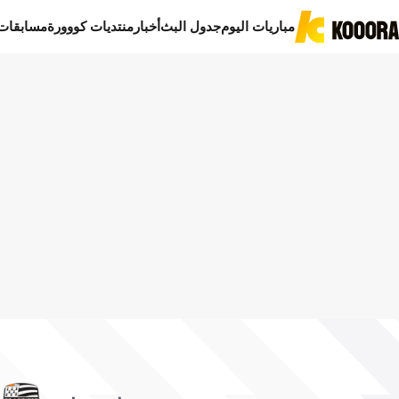
مباريات اليوم
جدول البث
أخبار
منتديات كووورة
مسابقات