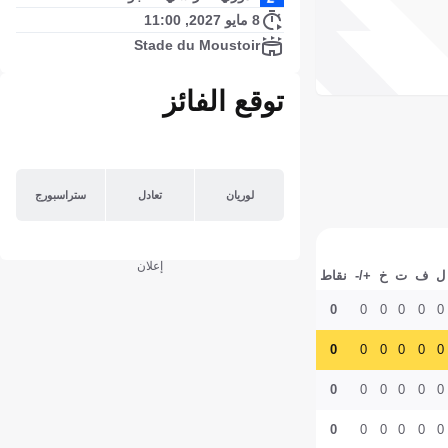
8 مايو 2027, 11:00
Stade du Moustoir
توقع الفائز
لوريان
تعادل
ستراسبورج
إعلان
ل
ف
ت
خ
+/-
نقاط
0
0
0
0
0
0
0
0
0
0
0
0
0
0
0
0
0
0
0
0
0
0
0
0