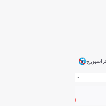
راسبورج