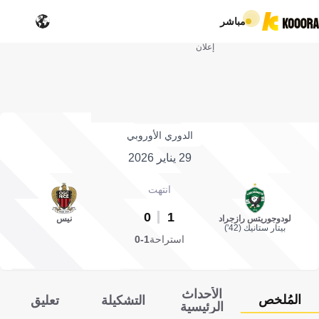
مباشر
إعلان
الدوري الأوروبي
29 يناير 2026
انتهت
0
1
لودوجوريتس رازجراد
نيس
بيتار ستانيك (42')
استراحة
1-0
الأحداث
المُلخص
التشكيلة
تعليق
الرئيسية