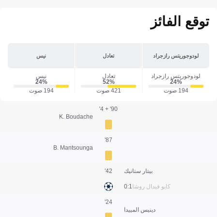
توقع الفائز
لودوجوريتس رازجراد
تعادل
نيس
لودوجوريتس رازجراد
تعادل
نيس
24‎%‎
52‎%‎
24‎%‎
194 صوت
421 صوت
194 صوت
90' + 4'
K. Boudache
87'
B. Mantsounga
بيتار ستانيك
42'
كايو فيدال روشا
1:0
24'
دينيس المييدا