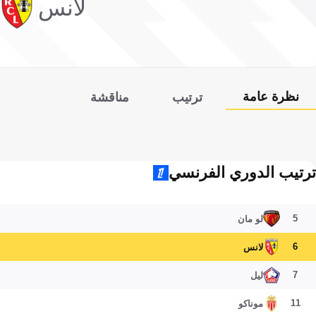
لانس
نظرة عامة
ترتيب
مناقشة
ترتيب الدوري الفرنسي
5
لو مان
6
لانس
7
ليل
11
موناكو