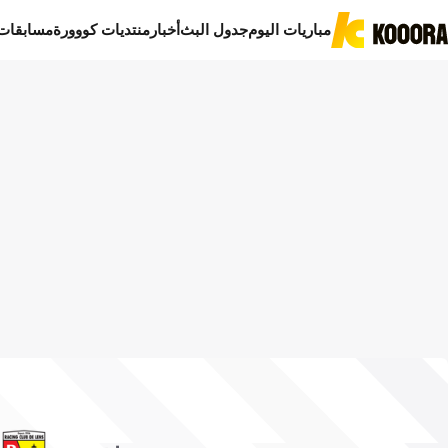
مباريات اليوم
جدول البث
أخبار
منتديات كووورة
مسابقات