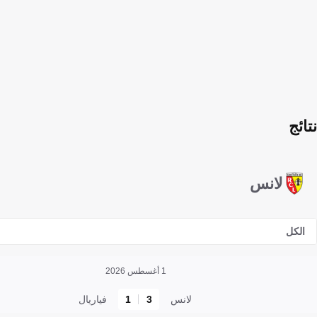
نتائج
لانس
الكل
1 أغسطس 2026
لانس
3
1
فياريال