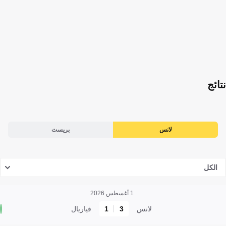
نتائج
لانس
بريست
الكل
1 أغسطس 2026
لانس
3
1
فياريال