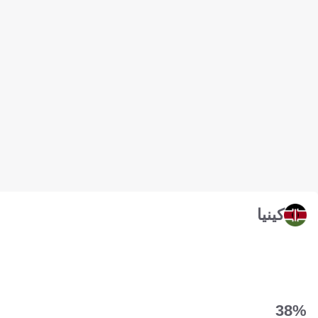
كينيا
38‎%‎