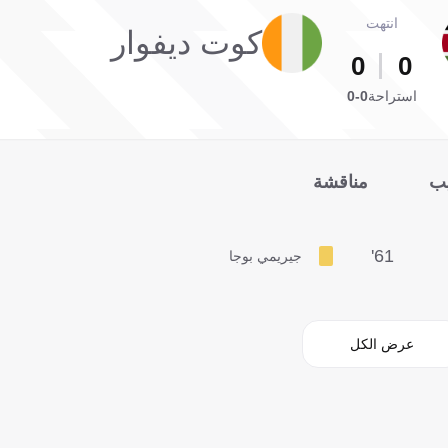
انتهت
كوت ديفوار
0
0
استراحة
0-0
يب
مناقشة
61'
جيريمي بوجا
عرض الكل