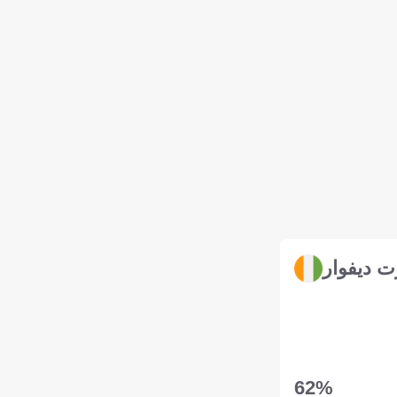
ت ديفوار
62‎%‎