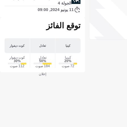
الجولة 4
11 يونيو 2024, 09:00
توقع الفائز
كينيا
تعادل
كوت ديفوار
كينيا
تعادل
كوت ديفوار
30‎%‎
50‎%‎
20‎%‎
72 صوت
184 صوت
112 صوت
إعلان