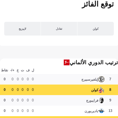
توقع الفائز
كولن
تعادل
لايبزيج
ترتيب الدوري الألماني
ل
ف
ت
خ
+/-
نقاط
0
0
0
0
0
0
7
إيلفيرسبيرج
0
0
0
0
0
0
8
كولن
0
0
0
0
0
0
9
فرايبورج
0
0
0
0
0
0
13
باديربورن