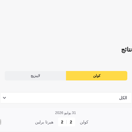
نتائج
كولن
لايبزيج
الكل
31 يوليو 2026
كولن
2
2
هيرتا برلين