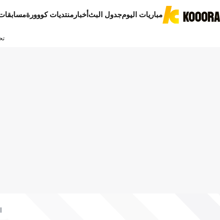
مباريات اليوم
جدول البث
أخبار
منتديات كووورة
مسابقات
تح
ا