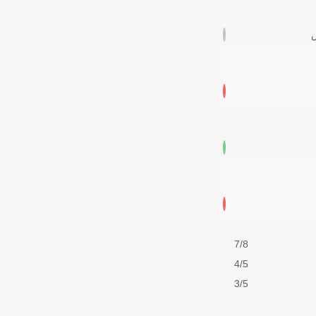
س
7/8
4/5
3/5