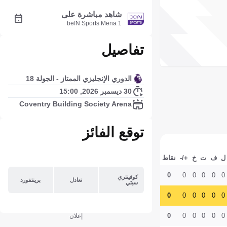
شاهد مباشرة على
beIN Sports Mena 1
تفاصيل
الدوري الإنجليزي الممتاز - الجولة 18
30 ديسمبر 2026, 15:00
Coventry Building Society Arena
توقع الفائز
ل
ف
ت
خ
+/-
نقاط
0
0
0
0
0
0
كوفينتري
تعادل
برينتفورد
سيتي
0
0
0
0
0
0
0
0
0
0
0
0
إعلان