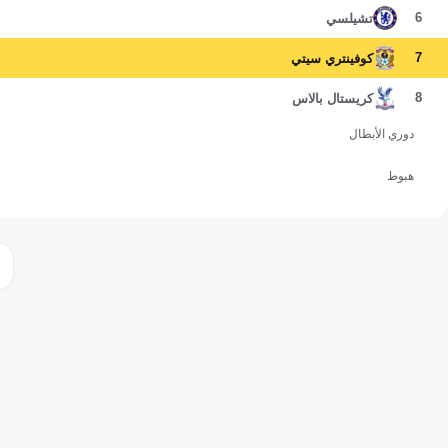
6
تشيلسي
7
كوفينتري سيتي
8
كريستال بالاس
دوري الأبطال
هبوط