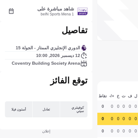
شاهد مباشرة على
beIN Sports Mena 1
تفاصيل
الدوري الإنجليزي الممتاز - الجولة 15
12 ديسمبر 2026, 10:00
Coventry Building Society Arena
توقع الفائز
ل
ف
ت
خ
+/-
نقاط
0
0
0
0
0
0
كوفينتري
تعادل
أستون فيلا
سيتي
0
0
0
0
0
0
0
0
0
0
0
0
إعلان