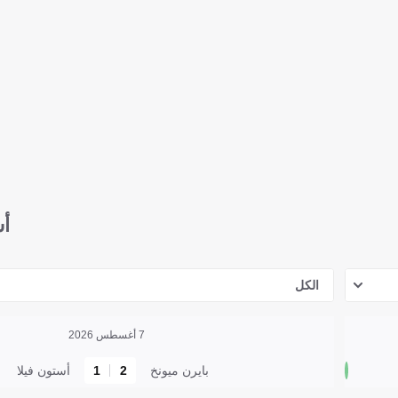
أس
الكل
7 أغسطس 2026
بايرن ميونخ
2
1
أستون فيلا