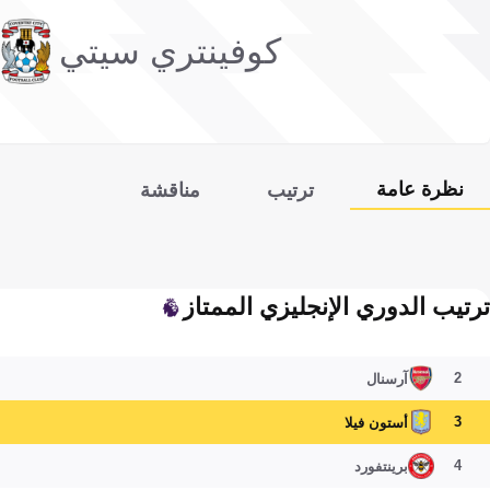
كوفينتري سيتي
نظرة عامة
ترتيب
مناقشة
ترتيب الدوري الإنجليزي الممتاز
2
آرسنال
3
أستون فيلا
4
برينتفورد