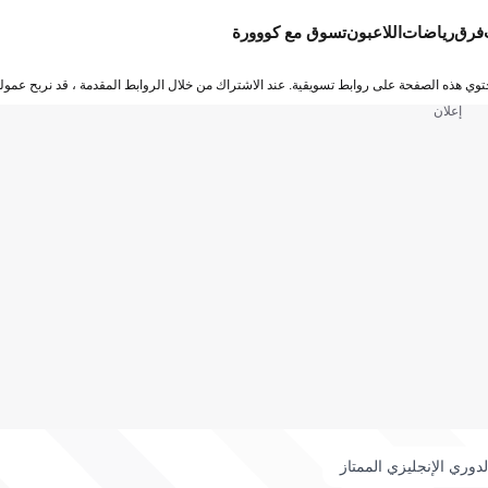
فرق
رياضات
اللاعبون
تسوق مع كووورة
توي هذه الصفحة على روابط تسويقية. عند الاشتراك من خلال الروابط المقدمة ، قد نربح عمولة
إعلان
لدوري الإنجليزي الممتاز