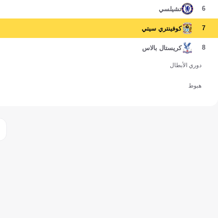
6
تشيلسي
7
كوفينتري سيتي
8
كريستال بالاس
دوري الأبطال
هبوط