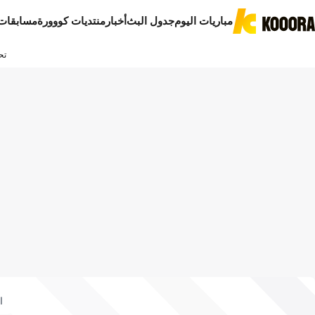
مباريات اليوم
جدول البث
أخبار
منتديات كووورة
مسابقات
تح
ا