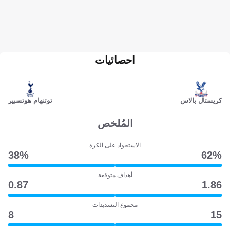
احصائيات
كريستال بالاس
توتنهام هوتسبير
المُلخص
الاستحواذ على الكرة
38‎%‎
62‎%‎
أهداف متوقعة
0.87
1.86
مجموع التسديدات
8
15