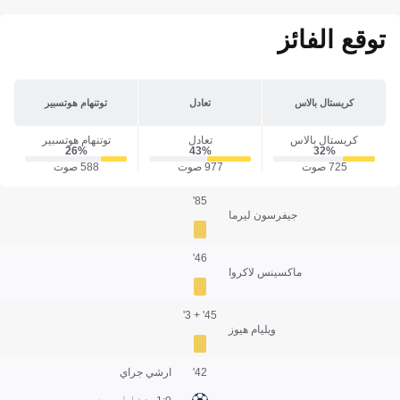
توقع الفائز
كريستال بالاس
تعادل
توتنهام هوتسبير
كريستال بالاس
تعادل
توتنهام هوتسبير
26‎%‎
43‎%‎
32‎%‎
725 صوت
977 صوت
588 صوت
85'
جيفرسون ليرما
46'
ماكسينس لاكروا
45' + 3'
ويليام هيوز
42'
ارشي جراي