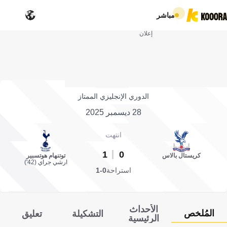
مباشر
إعلان
الدوري الإنجليزي الممتاز
28 ديسمبر 2025
انتهت
1
0
كريستال بالاس
توتنهام هوتسبير
ارشي جراي (42')
استراحة
0-1
الأحداث
المُلخص
التشكيلة
تعليق
الرئيسية