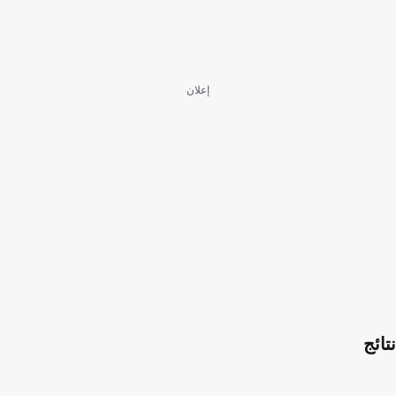
إعلان
نتائج