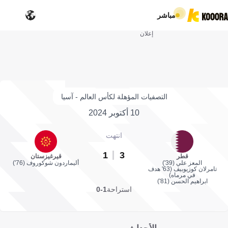
مباشر
إعلان
التصفيات المؤهلة لكأس العالم - آسيا
10 أكتوبر 2024
انتهت
1
3
قطر
قيرغيزستان
المعز علي (39')
أليماردون شوكوروف (76')
تامرلان كوزيوبيف (63' هدف
في مرماه)
ابراهيم الحسن (81')
استراحة
1-0