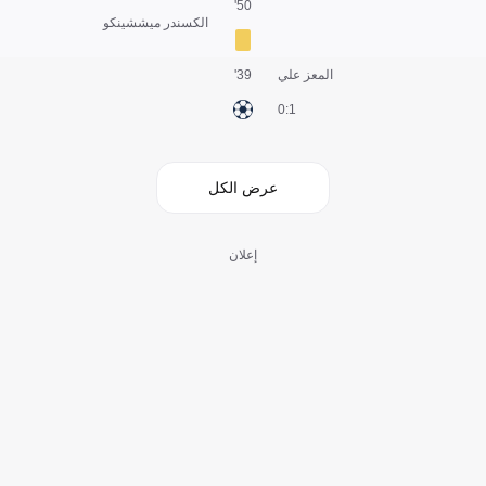
50'
الكسندر ميششينكو
المعز علي
39'
1:0
عرض الكل
إعلان