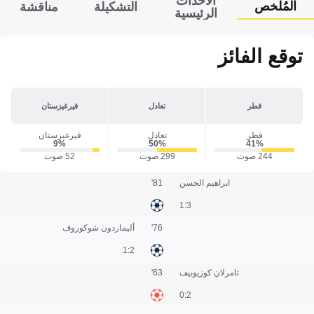
الأحداث
المُلخص
التشكيلة
مناقشة
الرئيسية
توقع الفائز
قطر
تعادل
قيرغيزستان
قطر
تعادل
قيرغيزستان
9‎%‎
50‎%‎
41‎%‎
244 صوت
299 صوت
52 صوت
ابراهيم الحسن
81'
3:1
76'
أليماردون شوكوروف
2:1
تامرلان كوزيوبيف
63'
2:0