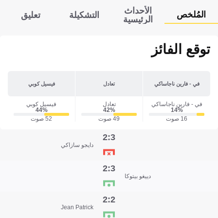
الأحداث
المُلخص
التشكيلة
تعليق
الرئيسية
توقع الفائز
في - فارين ناجاساكي
تعادل
فيسيل كوبي
في - فارين ناجاساكي
تعادل
فيسيل كوبي
44‎%‎
42‎%‎
14‎%‎
16 صوت
49 صوت
52 صوت
3:2
دايجو سازاكي
3:2
دييغو بيتوكا
2:2
Jean Patrick