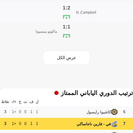
2:1
N. Campbell
1:1
ماكوتو ميتسوتا
عرض الكل
ترتيب الدوري الياباني الممتاز
ل
ف
ت
خ
+/-
نقاط
3
+1
0
0
1
1
6
كاشيوا رايسول
3
+1
0
0
1
1
7
في - فارين ناجاساكي