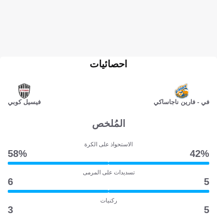
احصائيات
في - فارين ناجاساكي
فيسيل كوبي
المُلخص
الاستحواذ على الكرة
58‎%‎
42‎%‎
تسديدات على المرمى
6
5
ركنيات
3
5