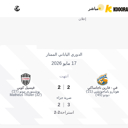
مباشر
إعلان
الدوري الياباني الممتاز
17 مايو 2026
انتهت
2
2
في - فارين ناجاساكي
فيسيل كوبي
هوتارو ياماجوتشي (21')
يوشينوري موتو (27')
دودو (45')
Matheus Thuler (32')
ضربة جزاء
2
3
استراحة
2-2