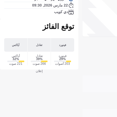
22 مارس 2026, 09:30
دي كويب
توقع الفائز
فينورد
تعادل
أياكس
فينورد
تعادل
أياكس
32‎%‎
39‎%‎
29‎%‎
203 أصوات
266 صوت
221 صوت
إعلان