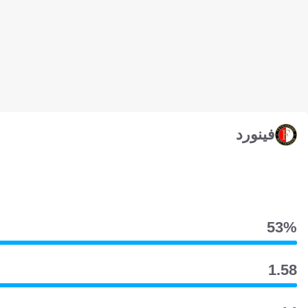
فينورد
53‎%‎
1.58