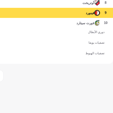
8
أوتريخت
9
فينورد
10
فورت سيتارد
دوري الأبطال
تصفيات يويفا
تصفيات الهبوط