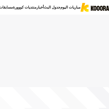
مباريات اليوم
جدول البث
أخبار
منتديات كووورة
مسابقات