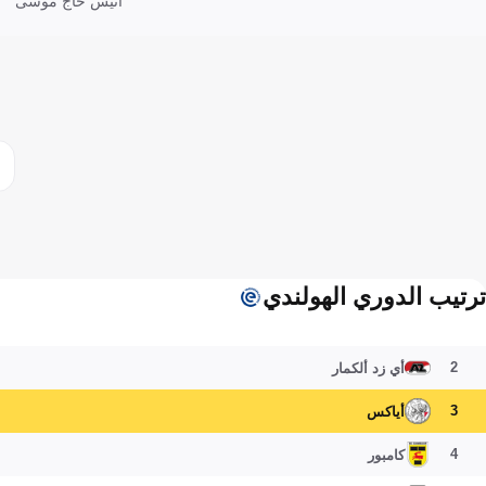
انيس حاج موسى
ترتيب الدوري الهولندي
2
أي زد ألكمار
3
أياكس
4
كامبور