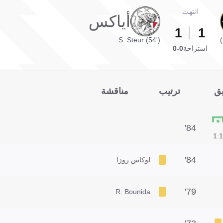
انتهت
أياكس
1
1
S. Steur (54')
استراحة
0-0
يق
ترتيب
مناقشة
84'
1:1
84'
لوكاس روزا
79'
R. Bounida