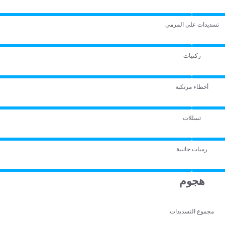
تسديدات على المرمى
ركنيات
أخطاء مرتكبة
تسللات
رميات جانبية
هجوم
مجموع التسديدات