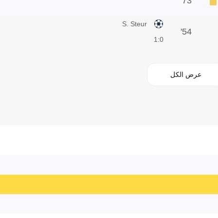
73'
S. Steur
54'
0:1
عرض الكل