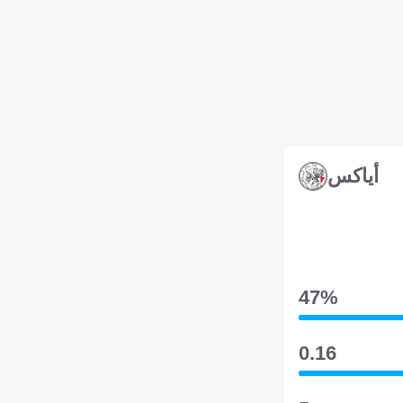
أياكس
47‎%‎
0.16