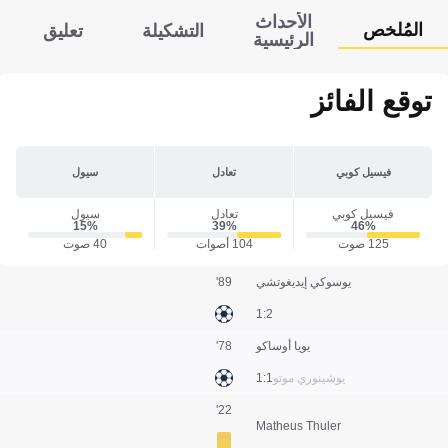
الأحداث
المُلخص
التشكيلة
تعليق
الرئيسية
توقع الفائز
فيسيل كوبي
تعادل
سيول
فيسيل كوبي
تعادل
سيول
15‎%‎
39‎%‎
46‎%‎
125 صوت
104 أصوات
40 صوت
يوسوكي إيديغوتشي
89'
2:1
يويا أوساكو
78'
يوشينوري موتو
1:1
22'
Matheus Thuler