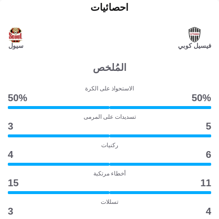
احصائيات
فيسيل كوبي
سيول
المُلخص
الاستحواذ على الكرة
50‎%‎
50‎%‎
تسديدات على المرمى
3
5
ركنيات
4
6
أخطاء مرتكبة
15
11
تسللات
3
4