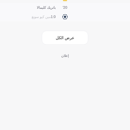
20'
باتريك كليمالا
0:1
مين كيو سونغ
عرض الكل
إعلان