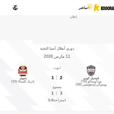
مباشر
إعلان
دوري أبطال آسيا النخبة
11 مارس 2026
انتهت
1
2
فيسيل كوبي
سيول
يويا أوساكو (78')
باتريك كليمالا (20')
يوسوكي إيديغوتشي (89')
مجموع
1
3
استراحة
0-1