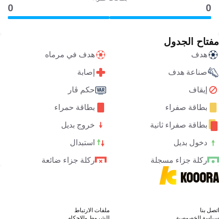
0
0
مفتاح الجدول
هدف
هدف في مرماه
صناعة هدف
إصابة
إيقاف
حكم ڤار
بطاقة صفراء
بطاقة حمراء
بطاقة صفراء ثانية
خروج بديل
دخول بديل
استبدال
ركلة جزاء مسجلة
ركلة جزاء ضائعة
اتصل بنا
ملفات الارتباط
سياسة الخصوصية
الشروط والاحكام