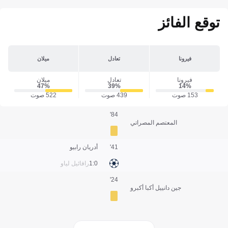
توقع الفائز
فيرونا
تعادل
ميلان
فيرونا
تعادل
ميلان
47‎%‎
39‎%‎
14‎%‎
153 صوت
439 صوت
522 صوت
84'
المعتصم المصراتي
41'
أدريان رابيو
0:1
رافائيل لياو
24'
جين دانييل أكبا أكبرو