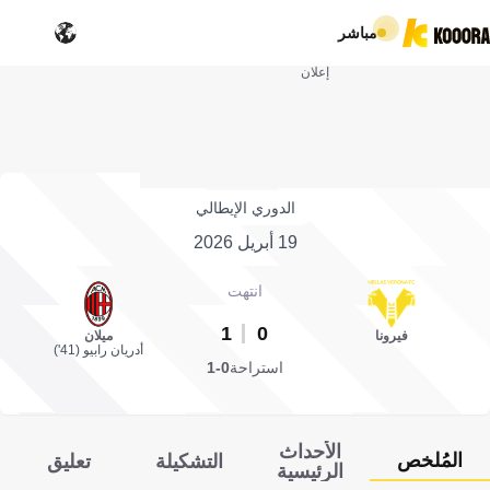
مباشر
إعلان
الدوري الإيطالي
19 أبريل 2026
انتهت
1
0
فيرونا
ميلان
أدريان رابيو (41')
استراحة
0-1
الأحداث
المُلخص
التشكيلة
تعليق
الرئيسية