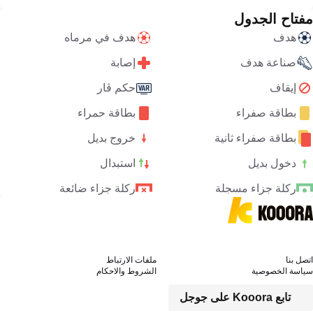
مفتاح الجدول
هدف
هدف في مرماه
صناعة هدف
إصابة
إيقاف
حكم ڤار
بطاقة صفراء
بطاقة حمراء
بطاقة صفراء ثانية
خروج بديل
دخول بديل
استبدال
ركلة جزاء مسجلة
ركلة جزاء ضائعة
اتصل بنا
ملفات الارتباط
سياسة الخصوصية
الشروط والاحكام
تابع Kooora على جوجل