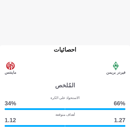
احصائيات
فيردر بريمن
ماينتس
المُلخص
الاستحواذ على الكرة
34‎%‎
66‎%‎
أهداف متوقعة
1.12
1.27