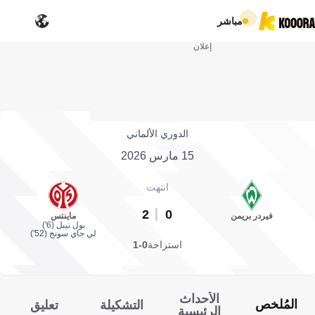
مباشر
إعلان
الدوري الألماني
15 مارس 2026
انتهت
2
0
فيردر بريمن
ماينتس
بول نيبل (6')
لي جاي سونج (52')
استراحة
0-1
الأحداث
المُلخص
التشكيلة
تعليق
الرئيسية