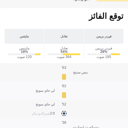
توقع الفائز
فيردر بريمن
تعادل
ماينتس
فيردر بريمن
تعادل
ماينتس
18‎%‎
54‎%‎
28‎%‎
185 صوت
364 صوت
120 صوت
63'
ينس ستيج
62'
لي جاي سونج
52'
لي جاي سونج
0:2
شيرالدو بيكر
38'
بيتينكورت ليوناردو