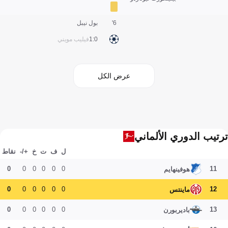
6'
بول نيبل
0:1
فيليب مويني
عرض الكل
ترتيب الدوري الألماني
ل
ف
ت
خ
+/-
نقاط
0
0
0
0
0
0
11
هوفينهايم
0
0
0
0
0
0
12
ماينتس
0
0
0
0
0
0
13
باديربورن