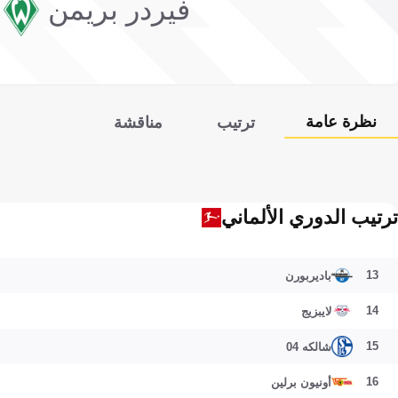
فيردر بريمن
نظرة عامة
ترتيب
مناقشة
ترتيب الدوري الألماني
13
باديربورن
14
لايبزيج
15
شالكه 04
16
أونيون برلين