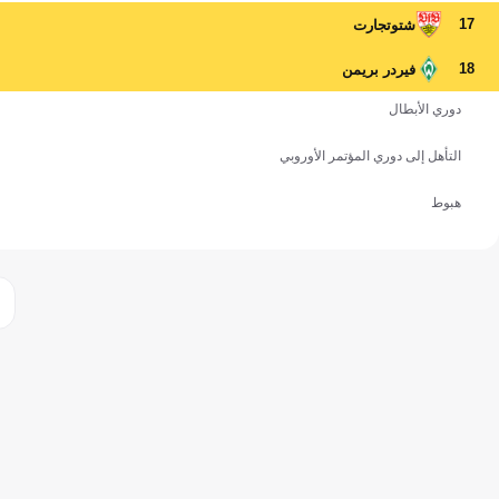
17
شتوتجارت
18
فيردر بريمن
دوري الأبطال
التأهل إلى دوري المؤتمر الأوروبي
هبوط