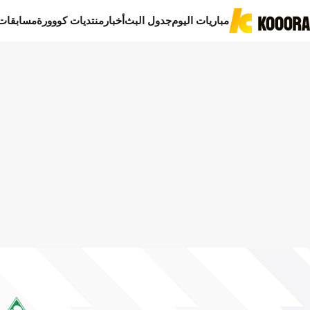
مباريات اليوم
جدول البث
أخبار
منتديات كووورة
مسابقات